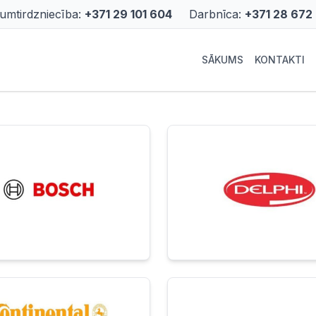
rumtirdzniecība:
+371 29 101 604
Darbnīca:
+371 28 672
SĀKUMS
KONTAKTI