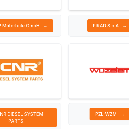
 Motorteile GmbH
→
FIRAD S.p.A
→
NR DIESEL SYSTEM
PZL-WZM
→
PARTS
→