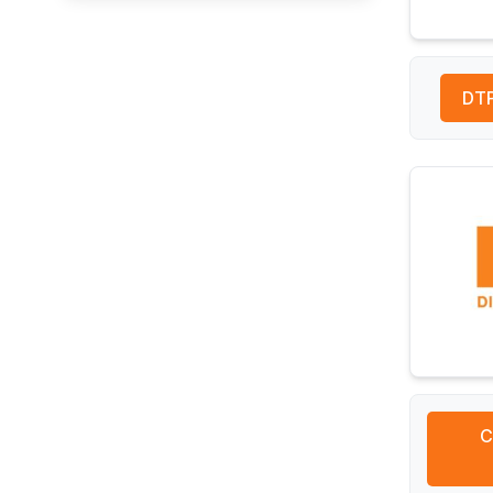
DTP
C