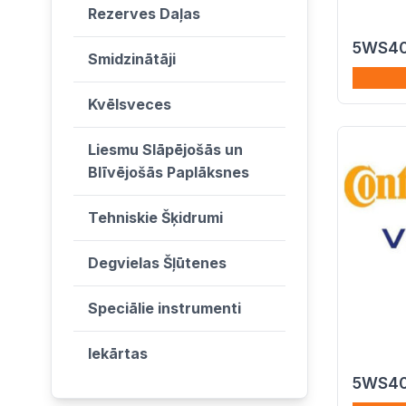
Rezerves Daļas
5WS40
Smidzinātāji
Kvēlsveces
Liesmu Slāpējošās un
Blīvējošās Paplāksnes
Tehniskie Šķidrumi
Degvielas Šļūtenes
Speciālie instrumenti
Iekārtas
5WS40