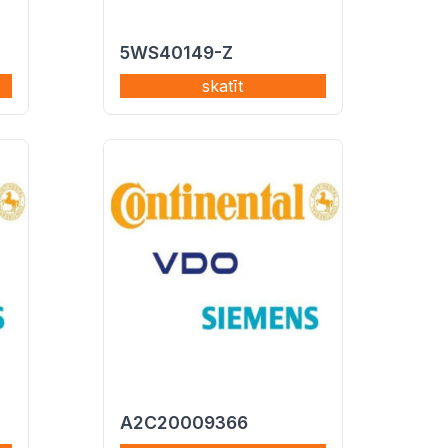
5WS40149-Z
skatīt
A2C20009366