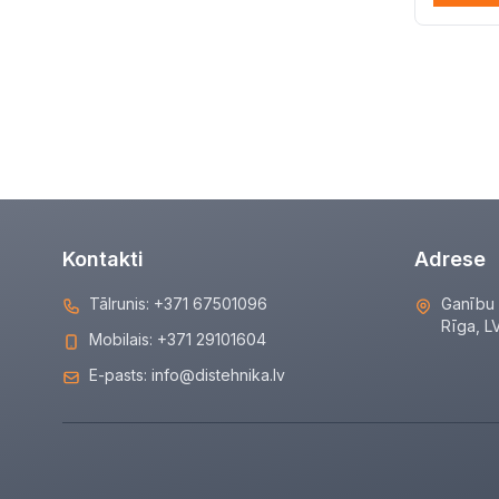
Kontakti
Adrese
Tālrunis:
+371 67501096
Ganību 
Rīga, L
Mobilais:
+371 29101604
E-pasts:
info@distehnika.lv