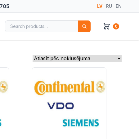
 705
LV
RU
EN
Search for:
0