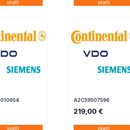
skatīt
skatīt
010654
A2C59507596
219,00
€
skatīt
skatīt