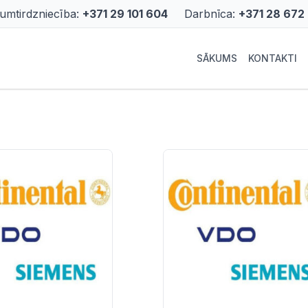
rumtirdzniecība:
+371 29 101 604
Darbnīca:
+371 28 672
SĀKUMS
KONTAKTI