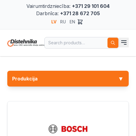
Vairumtirdzniecība:
+371 29 101 604
Darbnīca:
+371 28 672 705
LV
RU
EN
Search for:
▼
Produkcija