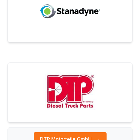
DTP Motorteile GmbH
→