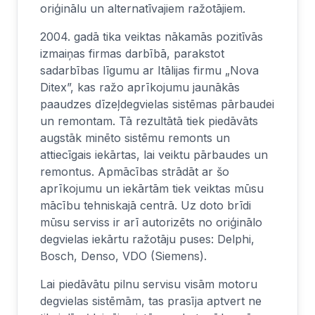
oriģinālu un alternatīvajiem ražotājiem.
2004. gadā tika veiktas nākamās pozitīvās
izmaiņas firmas darbībā, parakstot
sadarbības līgumu ar Itālijas firmu „Nova
Ditex”, kas ražo aprīkojumu jaunākās
paaudzes dīzeļdegvielas sistēmas pārbaudei
un remontam. Tā rezultātā tiek piedāvāts
augstāk minēto sistēmu remonts un
attiecīgais iekārtas, lai veiktu pārbaudes un
remontus. Apmācības strādāt ar šo
aprīkojumu un iekārtām tiek veiktas mūsu
mācību tehniskajā centrā. Uz doto brīdi
mūsu serviss ir arī autorizēts no oriģinālo
degvielas iekārtu ražotāju puses: Delphi,
Bosch, Denso, VDO (Siemens).
Lai piedāvātu pilnu servisu visām motoru
degvielas sistēmām, tas prasīja aptvert ne