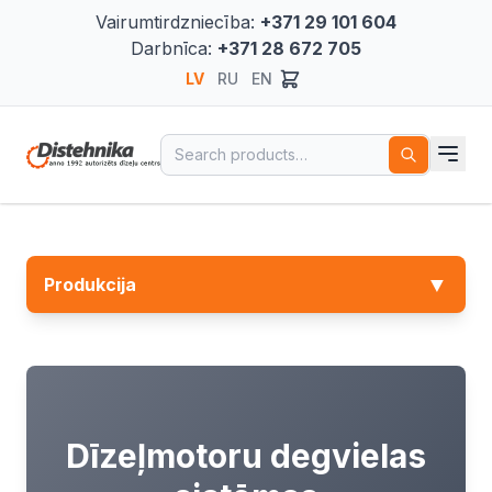
Vairumtirdzniecība:
+371 29 101 604
Darbnīca:
+371 28 672 705
LV
RU
EN
Search for:
▼
Produkcija
Dīzeļmotoru degvielas