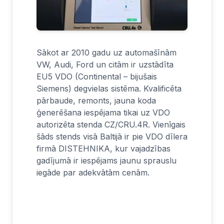
Kā p
kal
Ir zi
Sākot ar 2010 gadu uz automašīnām
dzinē
VW, Audi, Ford un citām ir uzstādīta
dīzeļ
EU5 VDO (Continental – bijušais
benzī
Siemens) degvielas sistēma. Kvalificēta
profi
pārbaude, remonts, jauna koda
parei
ģenerēšana iespējama tikai uz VDO
pasli
autorizēta stenda CZ/CRU.4R. Vienīgais
param
šāds stends visā Baltijā ir pie VDO dīlera
kalpo
firmā DISTEHNIKA, kur vajadzības
kalpo
gadījumā ir iespējams jaunu sprauslu
Neska
iegāde par adekvātām cenām.
000-1
viņu 
Lasi 