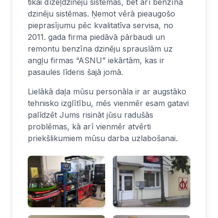
tikai dīzeļdzinēju sistēmas, bet arī benzīna
dzinēju sistēmas. Ņemot vērā pieaugošo
pieprasījumu pēc kvalitatīva servisa, no
2011. gada firma piedāvā pārbaudi un
remontu benzīna dzinēju sprauslām uz
angļu firmas “ASNU” iekārtām, kas ir
pasaules līderis šajā jomā.
Lielākā daļa mūsu personāla ir ar augstāko
tehnisko izglītību, mēs vienmēr esam gatavi
palīdzēt Jums risināt jūsu radušās
problēmas, kā arī vienmēr atvērti
priekšlikumiem mūsu darba uzlabošanai.