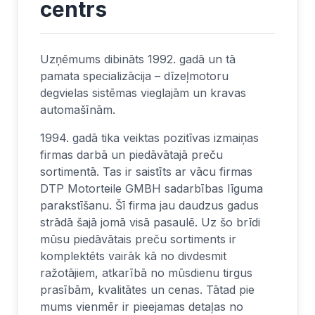
centrs
Uzņēmums dibināts 1992. gadā un tā
pamata specializācija – dīzeļmotoru
degvielas sistēmas vieglajām un kravas
automašīnām.
1994. gadā tika veiktas pozitīvas izmaiņas
firmas darbā un piedāvātajā preču
sortimentā. Tas ir saistīts ar vācu firmas
DTP Motorteile GMBH sadarbības līguma
parakstīšanu. Šī firma jau daudzus gadus
strādā šajā jomā visā pasaulē. Uz šo brīdi
mūsu piedāvātais preču sortiments ir
komplektēts vairāk kā no divdesmit
ražotājiem, atkarībā no mūsdienu tirgus
prasībām, kvalitātes un cenas. Tātad pie
mums vienmēr ir pieejamas detaļas no