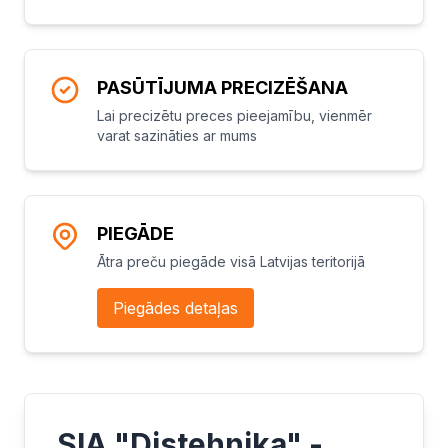
PASŪTĪJUMA PRECIZĒŠANA
Lai precizētu preces pieejamību, vienmēr
varat sazināties ar mums
PIEGĀDE
Ātra preču piegāde visā Latvijas teritorijā
Piegādes detaļas
SIA "Distehnika" -