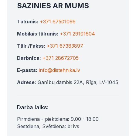
SAZINIES AR MUMS
Tālrunis:
+371 67501096
Mobilais tālrunis:
+371 29101604
Tālr./Fakss:
+371 67383897
Darbnīca:
+371 28672705
E-pasts:
info@distehnika.lv
Adrese:
Ganību dambis 22A, Rīga, LV-1045
Darba laiks:
Pirmdiena - piektdiena: 9.00 - 18.00
Sestdiena, Svētdiena: brīvs