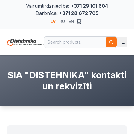
Vairumtirdzniecība:
+371 29 101 604
Darbnīca:
+371 28 672 705
LV
RU
EN
Search for:
SIA "DISTEHNIKA" kontakti
un rekvizīti