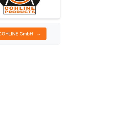
COHLINE GmbH
→