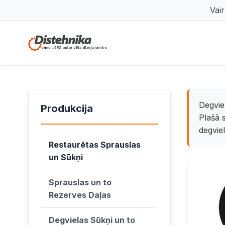
Vai
Degvie
Produkcija
Plašā 
degviel
Restaurētas Sprauslas
un Sūkņi
Sprauslas un to
Rezerves Daļas
Degvielas Sūkņi un to