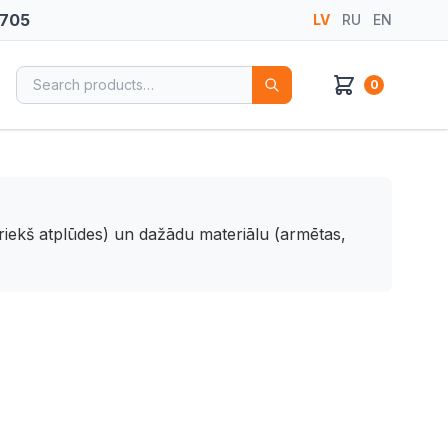
 705
LV
RU
EN
Search for:
0
priekš atplūdes) un dažādu materiālu (armētas,