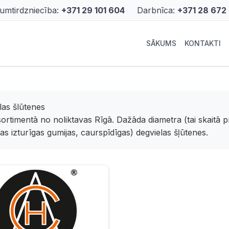
rumtirdzniecība:
+371 29 101 604
Darbnīca:
+371 28 672
SĀKUMS
KONTAKTI
las šlūtenes
sortimentā no noliktavas Rīgā. Dažāda diametra (tai skaitā 
as izturīgas gumijas, caurspīdīgas) degvielas šļūtenes.