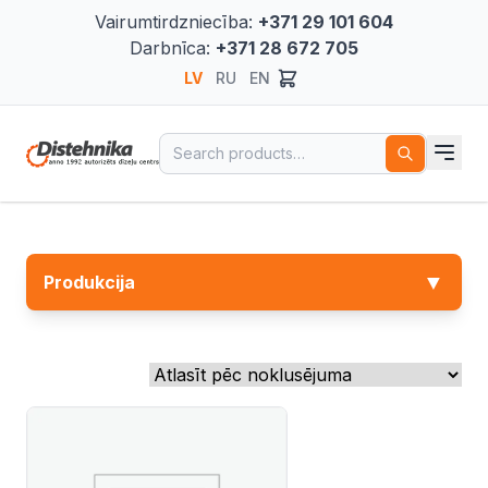
Vairumtirdzniecība:
+371 29 101 604
Darbnīca:
+371 28 672 705
LV
RU
EN
Search for:
▼
Produkcija