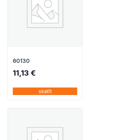
60130
11,13
€
skatīt