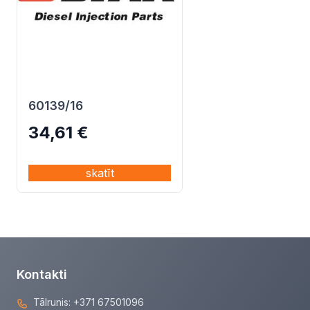
60139/16
34,61
€
skatīt
Kontakti
Tālrunis:
+371 67501096