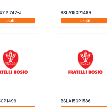
47 P 747-J
BSLA150P1489
skatīt
skatīt
50P1499
BSLA150P1586