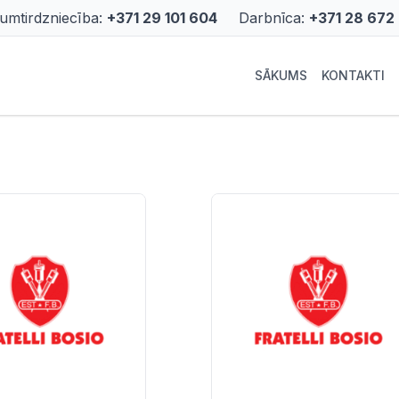
rumtirdzniecība:
+371 29 101 604
Darbnīca:
+371 28 672
SĀKUMS
KONTAKTI