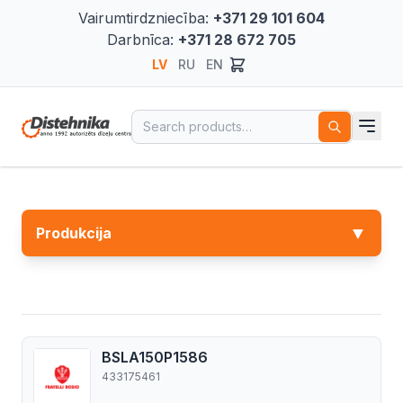
Vairumtirdzniecība:
+371 29 101 604
Darbnīca:
+371 28 672 705
LV
RU
EN
Search for:
▼
Produkcija
BSLA150P1586
433175461