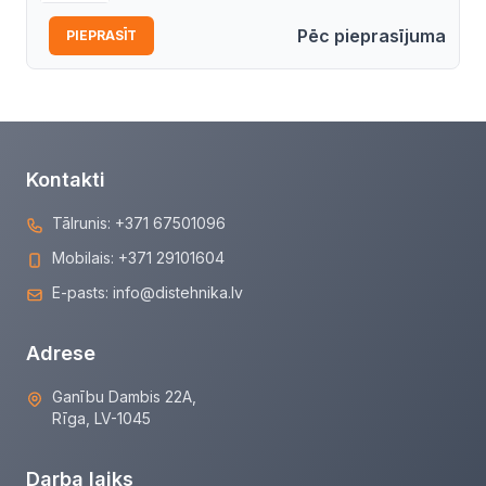
Pēc pieprasījuma
PIEPRASĪT
Kontakti
Tālrunis:
+371 67501096
Mobilais:
+371 29101604
E-pasts:
info@distehnika.lv
Adrese
Ganību Dambis 22A,
Rīga, LV-1045
Darba laiks