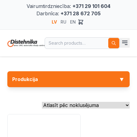
Vairumtirdzniecība:
+371 29 101 604
Darbnīca:
+371 28 672 705
LV
RU
EN
Search for:
▼
Produkcija