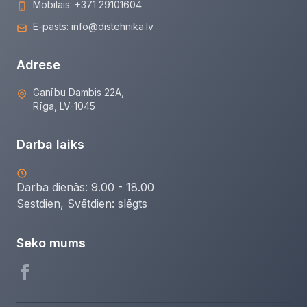
Mobilais:
+371 29101604
E-pasts:
info@distehnika.lv
Adrese
Ganību Dambis 22A,
Rīga, LV-1045
Darba laiks
Darba dienās: 9.00 - 18.00
Sestdien, Svētdien:
slēgts
Seko mums