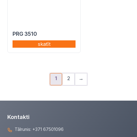
PRG 3510
skatīt
1
2
→
Kontakti
Tālrunis:
+371 67501096