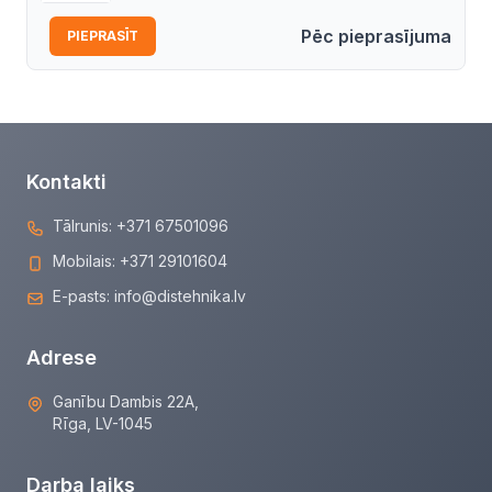
Pēc pieprasījuma
PIEPRASĪT
Kontakti
Tālrunis:
+371 67501096
Mobilais:
+371 29101604
E-pasts:
info@distehnika.lv
Adrese
Ganību Dambis 22A,
Rīga, LV-1045
Darba laiks