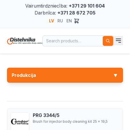
Vairumtirdzniecība:
+371 29 101 604
Darbnīca:
+371 28 672 705
LV
RU
EN
Search for:
▼
Produkcija
PRG 3344/5
Brush for injector body cleaning kit 25 x 19,5