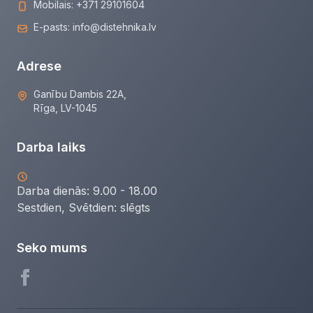
Mobilais:
+371 29101604
E-pasts:
info@distehnika.lv
Adrese
Ganību Dambis 22A,
Rīga, LV-1045
Darba laiks
Darba dienās: 9.00 - 18.00
Sestdien, Svētdien:
slēgts
Seko mums