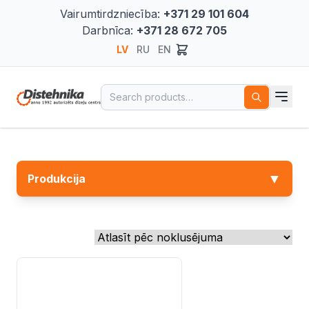
Vairumtirdzniecība:
+371 29 101 604
Darbnīca:
+371 28 672 705
LV
RU
EN
Search for:
▼
Produkcija