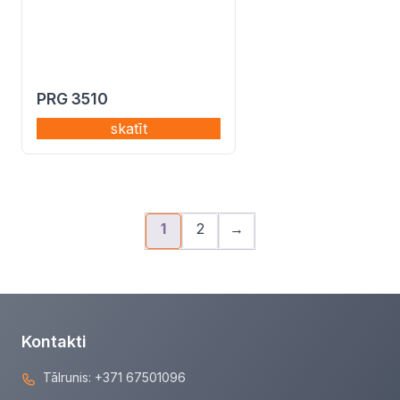
PRG 3510
skatīt
1
2
→
Kontakti
Tālrunis:
+371 67501096