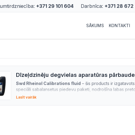
rumtirdzniecība:
+371 29 101 604
Darbnīca:
+371 28 672
SĀKUMS
KONTAKTI
Dīzeļdzinēju degvielas aparatūras pārbaud
Swd Rheinol Calibrations fluid
– šis products ir izgatavot
speciāli sabalansetus piedevu paketi, nodrošīna labas pretd
PIELIETOJUMS
Lasīt vairāk
Swd Rheinol Calibrations fluid
– ir speciāli izstrādata dī
kalibrēšanai un konservācijai.
PAPILDUS INFORMĀCIJA
Swd Rheinol Calibrations fluid
– pilnība atbilst staptautis
PRIEKŠROCĪBAS
Degvielas sistēmas antikorozijas aizsardzība;