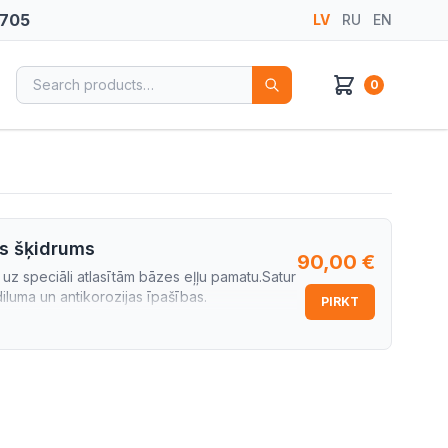
 705
LV
RU
EN
Search for:
0
es šķidrums
90,00
€
s uz speciāli atlasītām bāzes eļļu pamatu.Satur
iluma un antikorozijas īpašības.
PIRKT
zeļdzinēju degvielas aparatūras pārbaudei ,
kajam
ISO 4113
standartam