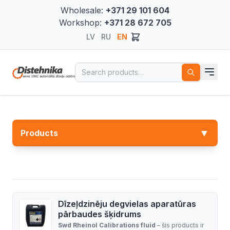
Wholesale:
+371 29 101 604
Workshop:
+371 28 672 705
LV
RU
EN
Search for:
▼
Products
Dīzeļdzinēju degvielas aparatūras
pārbaudes šķidrums
Swd Rheinol Calibrations fluid
– šis products ir