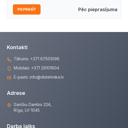
Pēc pieprasījuma
PIEPRASĪT
Kontakti
Tālrunis:
+371 67501096
Mobilais:
+371 29101604
E-pasts:
info@distehnika.lv
Adrese
Ganību Dambis 22A,
Rīga, LV-1045
Darba laiks