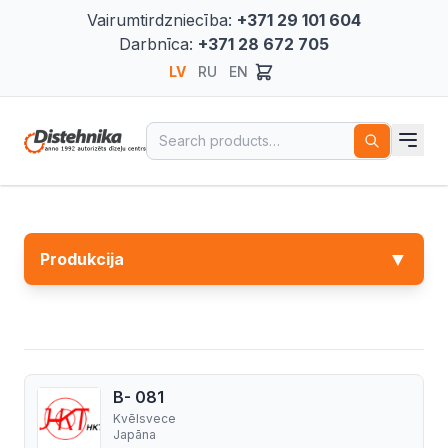
Vairumtirdzniecība:
+371 29 101 604
Darbnīca:
+371 28 672 705
LV
RU
EN
Search for:
▼
Produkcija
B- 081
Kvēlsvece
Japāna