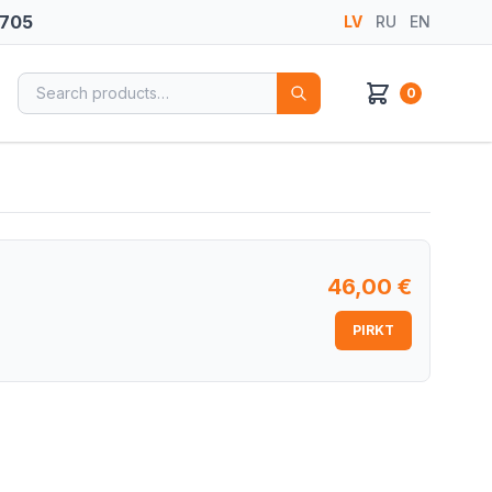
 705
LV
RU
EN
Search for:
0
46,00
€
PIRKT