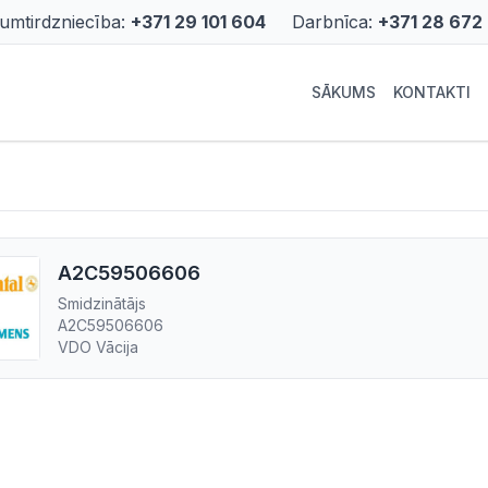
rumtirdzniecība:
+371 29 101 604
Darbnīca:
+371 28 672
SĀKUMS
KONTAKTI
A2C59506606
Smidzinātājs
A2C59506606
VDO Vācija