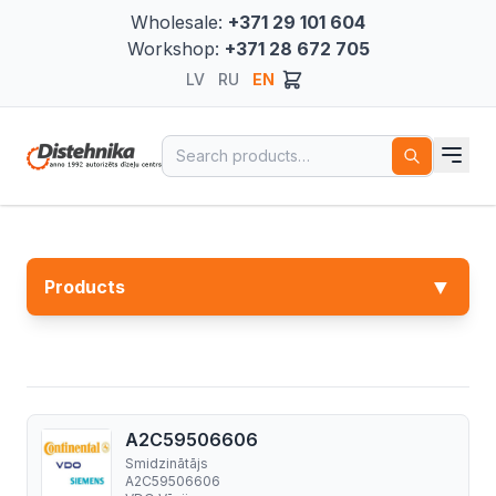
Wholesale:
+371 29 101 604
Workshop:
+371 28 672 705
LV
RU
EN
Search for:
▼
Products
A2C59506606
Smidzinātājs
A2C59506606