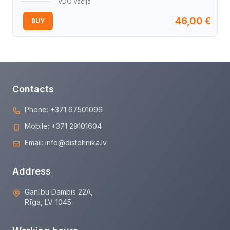
VDO Vācija
46,00
€
BUY
Contacts
Phone:
+371 67501096
Mobile:
+371 29101604
Email:
info@distehnika.lv
Address
Ganību Dambis 22A,
Rīga, LV-1045