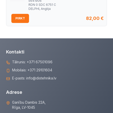
5641906
RDN 0 SDC 6751 C
DELPHI, Anglija
82,00
€
PIRKT
Kontakti
Tālrunis:
+371 67501096
Mobilais:
+371 29101604
E-pasts:
info@distehnika.lv
Adrese
Ganību Dambis 22A,
Rīga, LV-1045