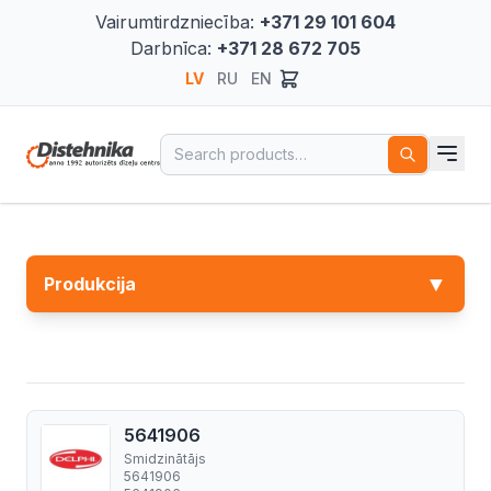
Vairumtirdzniecība:
+371 29 101 604
Darbnīca:
+371 28 672 705
LV
RU
EN
Search for:
▼
Produkcija
5641906
Smidzinātājs
5641906