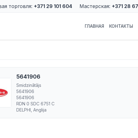
вая торговля:
+371 29 101 604
Мастерская:
+371 28 6
ГЛАВНАЯ
КОНТАКТЫ
5641906
Smidzinātājs
5641906
5641906
RDN 0 SDC 6751 C
DELPHI, Anglija