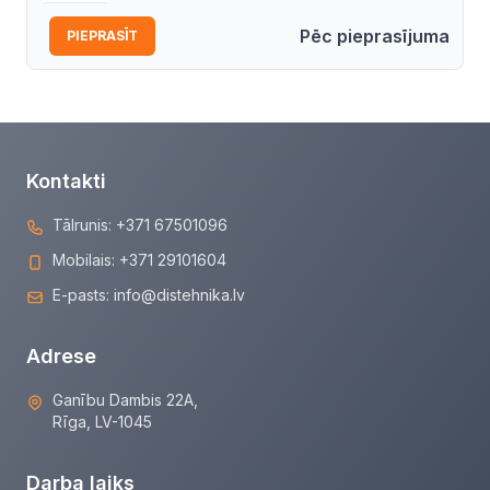
Pēc pieprasījuma
PIEPRASĪT
Kontakti
Tālrunis:
+371 67501096
Mobilais:
+371 29101604
E-pasts:
info@distehnika.lv
Adrese
Ganību Dambis 22A,
Rīga, LV-1045
Darba laiks