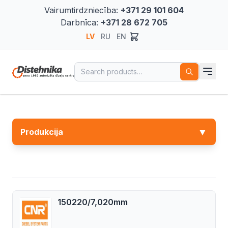
Vairumtirdzniecība:
+371 29 101 604
Darbnīca:
+371 28 672 705
LV
RU
EN
Search for:
▼
Produkcija
150220/7,020mm