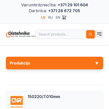
Vairumtirdzniecība:
+371 29 101 604
Darbnīca:
+371 28 672 705
LV
RU
EN
Search for:
▼
Produkcija
150220/7.010mm