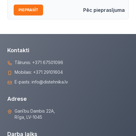
Pēc pieprasījuma
PIEPRASĪT
Kontakti
Tālrunis:
+371 67501096
Mobilais:
+371 29101604
E-pasts:
info@distehnika.lv
Adrese
Ganību Dambis 22A,
Rīga, LV-1045
Darba laiks