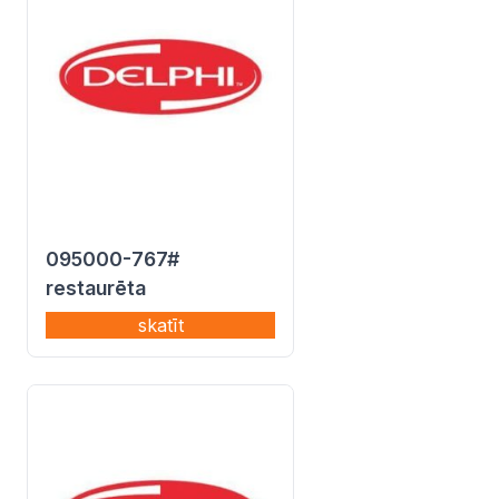
095000-767#
restaurēta
skatīt