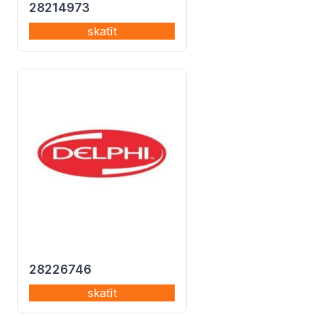
28214973
skatīt
28226746
skatīt