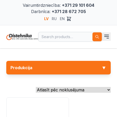
Vairumtirdzniecība:
+371 29 101 604
Darbnīca:
+371 28 672 705
LV
RU
EN
Search for:
▼
Produkcija