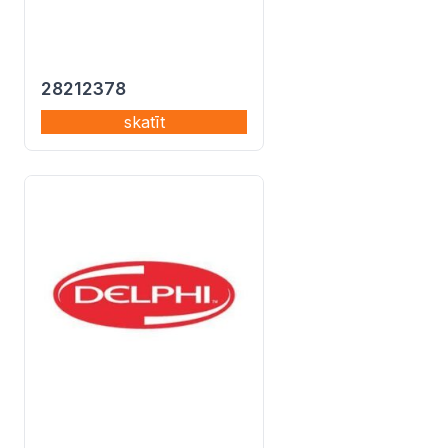
28212378
skatīt