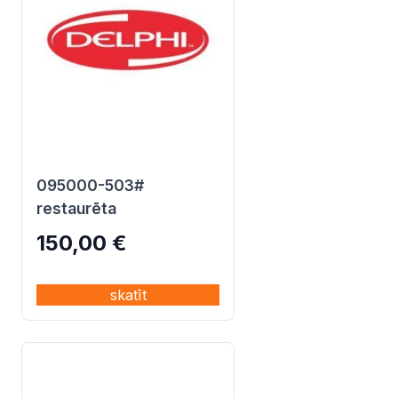
095000-503#
restaurēta
150,00
€
skatīt