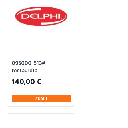
095000-513#
restaurēta
140,00
€
skatīt