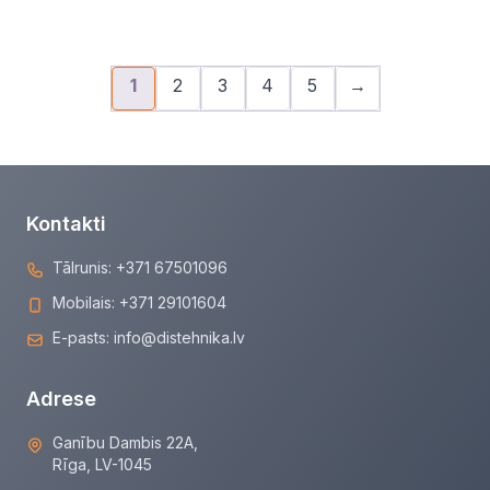
1
2
3
4
5
→
Kontakti
Tālrunis:
+371 67501096
Mobilais:
+371 29101604
E-pasts:
info@distehnika.lv
Adrese
Ganību Dambis 22A,
Rīga, LV-1045