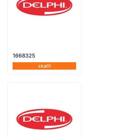
1668325
skatīt