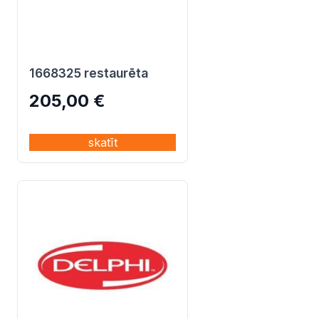
1668325 restaurēta
205,00
€
skatīt