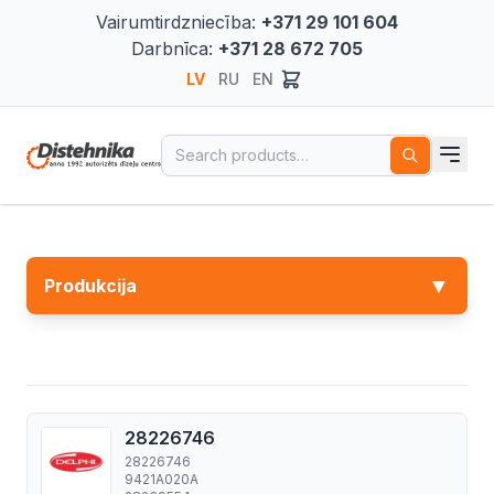
Vairumtirdzniecība:
+371 29 101 604
Darbnīca:
+371 28 672 705
LV
RU
EN
Search for:
▼
Produkcija
28226746
28226746
9421A020A