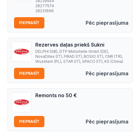
28239554
28277574
28231666
Pēc pieprasījuma
PIEPRASĪT
Rezerves daļas priekš Sukni
DELPHI (GB), DTP Motorteile Gmbh (DE),
NovaDitex (IT), FIRAD (IT), BOSIO (IT), CNR (TR),
Wuzetem (PL), STAR (IT), SPACO (IT), KS (China)
Pēc pieprasījuma
PIEPRASĪT
Remonts no 50 €
Pēc pieprasījuma
PIEPRASĪT