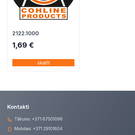
2122.1000
1,69
€
skatīt
Kontakti
Tālrunis:
+371 67501096
Mobilais:
+371 29101604