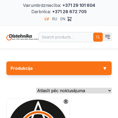
Vairumtirdzniecība:
+371 29 101 604
Darbnīca:
+371 28 672 705
LV
RU
EN
Search for:
▼
Produkcija