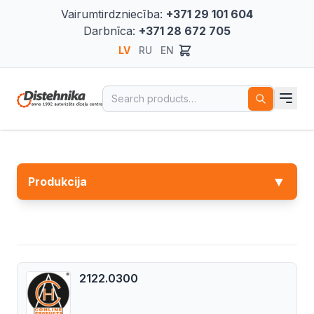
Vairumtirdzniecība:
+371 29 101 604
Darbnīca:
+371 28 672 705
LV
RU
EN
Search for:
▼
Produkcija
2122.0300