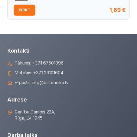
1,69
€
PIRKT
Kontakti
Tālrunis:
+371 67501096
Mobilais:
+371 29101604
E-pasts:
info@distehnika.lv
Adrese
Ganību Dambis 22A,
Rīga, LV-1045
Darba laiks