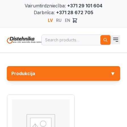
Vairumtirdzniecība:
+371 29 101 604
Darbnīca:
+371 28 672 705
LV
RU
EN
Search for:
▼
Produkcija