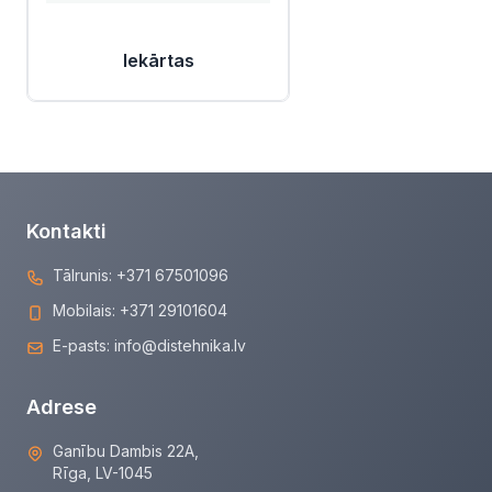
Iekārtas
Kontakti
Tālrunis:
+371 67501096
Mobilais:
+371 29101604
E-pasts:
info@distehnika.lv
Adrese
Ganību Dambis 22A,
Rīga, LV-1045