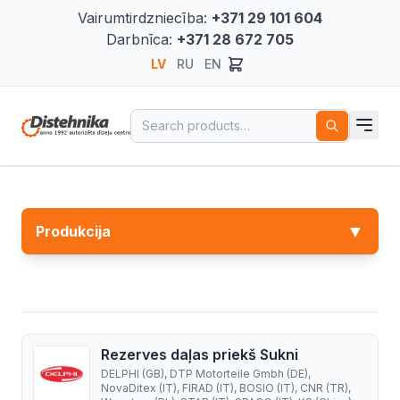
Vairumtirdzniecība:
+371 29 101 604
Darbnīca:
+371 28 672 705
LV
RU
EN
Search for:
▼
Produkcija
Rezerves daļas priekš Sukni
DELPHI (GB), DTP Motorteile Gmbh (DE),
NovaDitex (IT), FIRAD (IT), BOSIO (IT), CNR (TR),