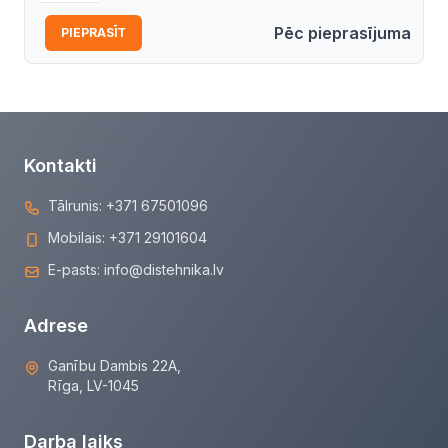
Pēc pieprasījuma
PIEPRASĪT
Kontakti
Tālrunis:
+371 67501096
Mobilais:
+371 29101604
E-pasts:
info@distehnika.lv
Adrese
Ganību Dambis 22A,
Rīga, LV-1045
Darba laiks