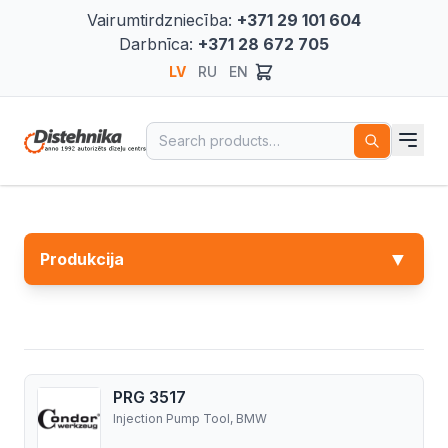
Vairumtirdzniecība:
+371 29 101 604
Darbnīca:
+371 28 672 705
LV
RU
EN
Search for:
▼
Produkcija
PRG 3517
Injection Pump Tool, BMW