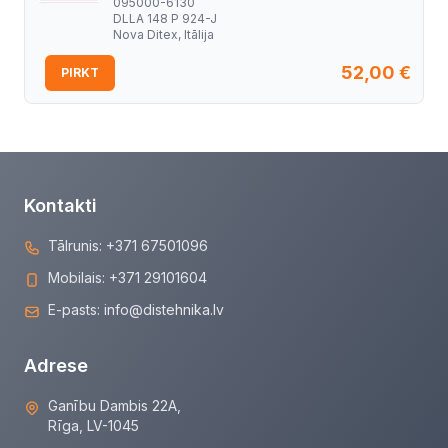
095000-6130
DLLA 148 P 924-J
Nova Ditex, Itālija
52,00
€
PIRKT
Kontakti
Tālrunis:
+371 67501096
Mobilais:
+371 29101604
E-pasts:
info@distehnika.lv
Adrese
Ganību Dambis 22A,
Rīga, LV-1045