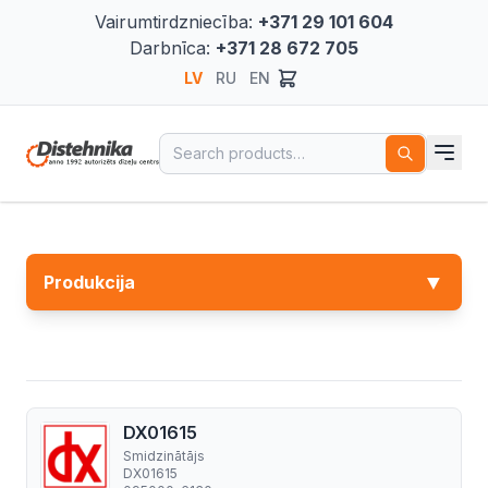
Vairumtirdzniecība:
+371 29 101 604
Darbnīca:
+371 28 672 705
LV
RU
EN
Search for:
▼
Produkcija
DX01615
Smidzinātājs
DX01615