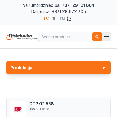
Vairumtirdzniecība:
+371 29 101 604
Darbnīca:
+371 28 672 705
LV
RU
EN
Search for:
▼
Produkcija
DTP 02 558
11065-T8201