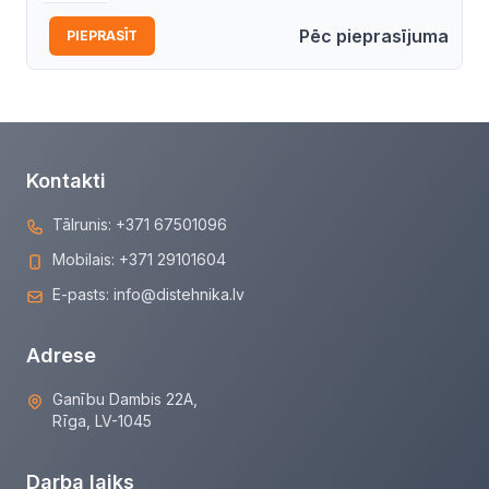
Pēc pieprasījuma
PIEPRASĪT
Kontakti
Tālrunis:
+371 67501096
Mobilais:
+371 29101604
E-pasts:
info@distehnika.lv
Adrese
Ganību Dambis 22A,
Rīga, LV-1045
Darba laiks