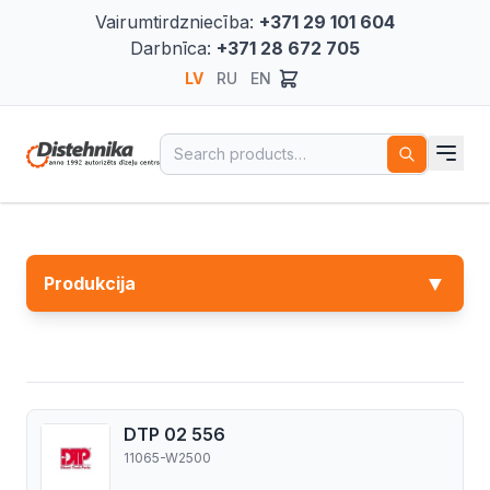
Vairumtirdzniecība:
+371 29 101 604
Darbnīca:
+371 28 672 705
LV
RU
EN
Search for:
▼
Produkcija
DTP 02 556
11065-W2500