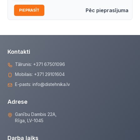
Pēc pieprasījuma
PIEPRASĪT
Kontakti
Tālrunis:
+371 67501096
Mobilais:
+371 29101604
E-pasts:
info@distehnika.lv
Adrese
Ganību Dambis 22A,
Rīga, LV-1045
Darba laiks