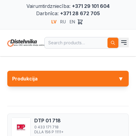
Vairumtirdzniecība:
+371 29 101 604
Darbnīca:
+371 28 672 705
LV
RU
EN
Search for:
▼
Produkcija
DTP 01 718
0 433 171 718
DLLA 156 P 1111+