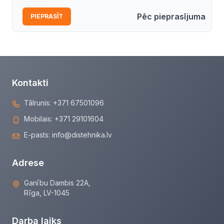
Pēc pieprasījuma
PIEPRASĪT
Kontakti
Tālrunis:
+371 67501096
Mobilais:
+371 29101604
E-pasts:
info@distehnika.lv
Adrese
Ganību Dambis 22A,
Rīga, LV-1045
Darba laiks