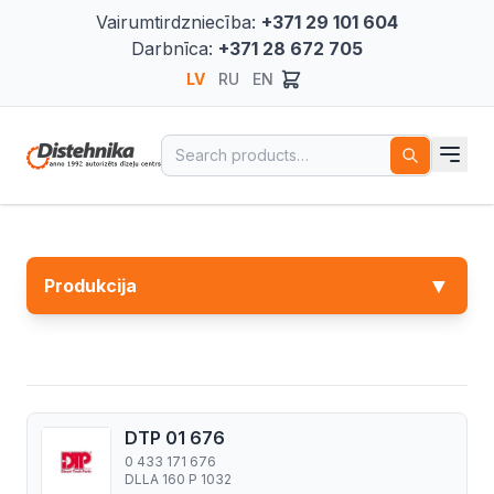
Vairumtirdzniecība:
+371 29 101 604
Darbnīca:
+371 28 672 705
LV
RU
EN
Search for:
▼
Produkcija
DTP 01 676
0 433 171 676
DLLA 160 P 1032