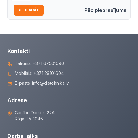
Pēc pieprasījuma
PIEPRASĪT
Kontakti
Tālrunis:
+371 67501096
Mobilais:
+371 29101604
E-pasts:
info@distehnika.lv
Adrese
Ganību Dambis 22A,
Rīga, LV-1045
Darba laiks