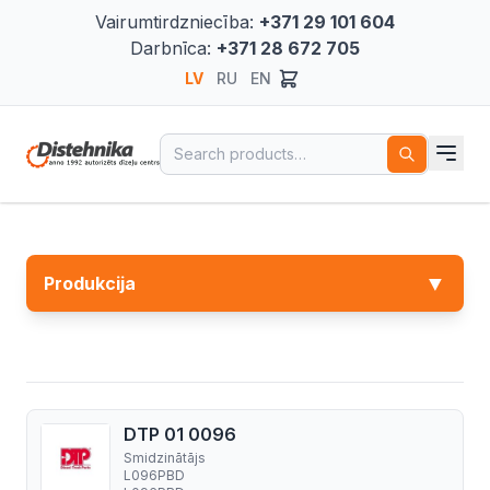
Vairumtirdzniecība:
+371 29 101 604
Darbnīca:
+371 28 672 705
LV
RU
EN
Search for:
▼
Produkcija
DTP 01 0096
Smidzinātājs
L096PBD