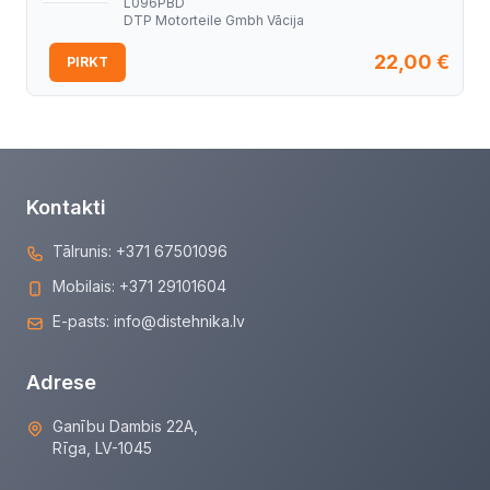
L096PBD
DTP Motorteile Gmbh Vācija
22,00
€
PIRKT
Kontakti
Tālrunis:
+371 67501096
Mobilais:
+371 29101604
E-pasts:
info@distehnika.lv
Adrese
Ganību Dambis 22A,
Rīga, LV-1045