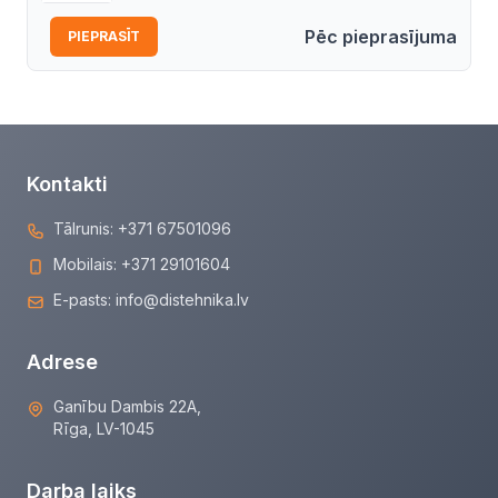
Pēc pieprasījuma
PIEPRASĪT
Kontakti
Tālrunis:
+371 67501096
Mobilais:
+371 29101604
E-pasts:
info@distehnika.lv
Adrese
Ganību Dambis 22A,
Rīga, LV-1045
Darba laiks