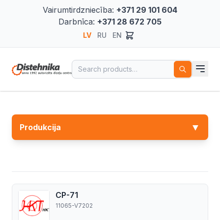
Vairumtirdzniecība:
+371 29 101 604
Darbnīca:
+371 28 672 705
LV
RU
EN
Search for:
▼
Produkcija
CP-71
11065-V7202