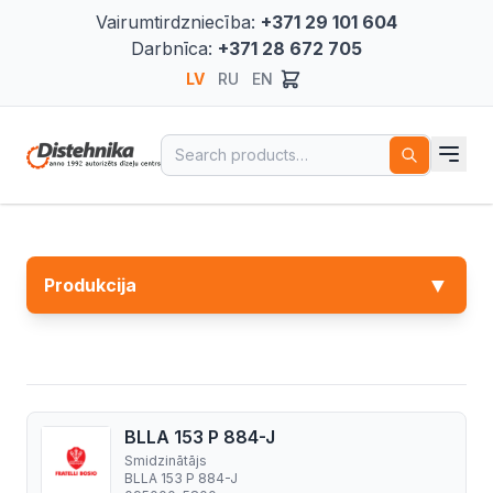
Vairumtirdzniecība:
+371 29 101 604
Darbnīca:
+371 28 672 705
LV
RU
EN
Search for:
▼
Produkcija
BLLA 153 P 884-J
Smidzinātājs
BLLA 153 P 884-J