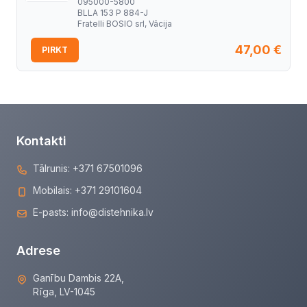
095000-5800
BLLA 153 P 884-J
Fratelli BOSIO srl, Vācija
47,00
€
PIRKT
Kontakti
Tālrunis:
+371 67501096
Mobilais:
+371 29101604
E-pasts:
info@distehnika.lv
Adrese
Ganību Dambis 22A,
Rīga, LV-1045