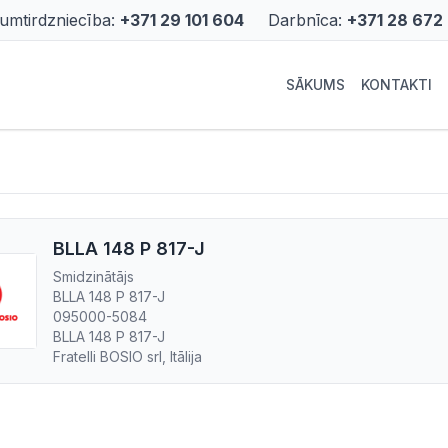
rumtirdzniecība:
+371 29 101 604
Darbnīca:
+371 28 672
SĀKUMS
KONTAKTI
BLLA 148 P 817-J
Smidzinātājs
BLLA 148 P 817-J
095000-5084
BLLA 148 P 817-J
Fratelli BOSIO srl, Itālija