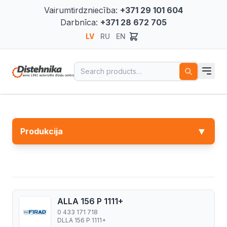
Vairumtirdzniecība:
+371 29 101 604
Darbnīca:
+371 28 672 705
LV
RU
EN
Search for:
▼
Produkcija
ALLA 156 P 1111+
0 433 171 718
DLLA 156 P 1111+