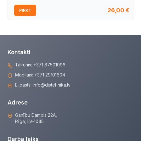
26,00
€
PIRKT
Kontakti
Tālrunis:
+371 67501096
Mobilais:
+371 29101604
E-pasts:
info@distehnika.lv
Adrese
Ganību Dambis 22A,
Rīga, LV-1045
Darba laiks