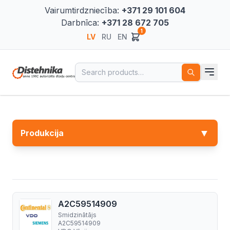
Vairumtirdzniecība:
+371 29 101 604
Darbnīca:
+371 28 672 705
1
LV
RU
EN
Search for:
▼
Produkcija
A2C59514909
Smidzinātājs
A2C59514909