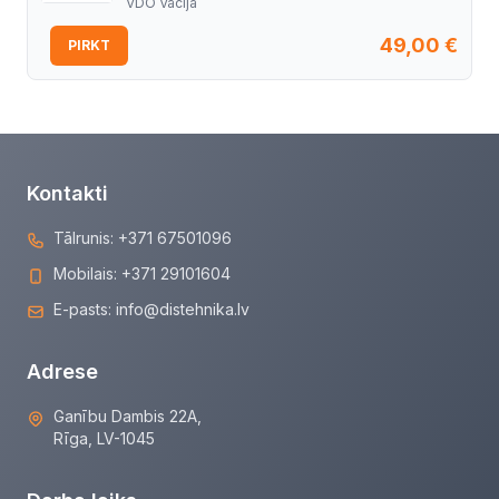
VDO Vācija
49,00
€
PIRKT
Kontakti
Tālrunis:
+371 67501096
Mobilais:
+371 29101604
E-pasts:
info@distehnika.lv
Adrese
Ganību Dambis 22A,
Rīga, LV-1045