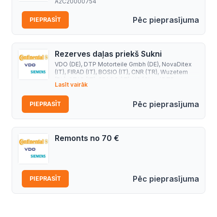
A2C20000754
Pēc pieprasījuma
PIEPRASĪT
Rezerves daļas priekš Sukni
VDO (DE), DTP Motorteile Gmbh (DE), NovaDitex
(IT), FIRAD (IT), BOSIO (IT), CNR (TR), Wuzetem
(PL), STAR (IT), SPACO (IT), KS (China)DTP
Lasīt vairāk
Motorteile Gmbh (DE), NovaDitex (IT), FIRAD (IT),
BOSIO (IT), Wuzetem (PL), STAR (IT), SPACO (IT),
CNR (TR), KS (China)
Pēc pieprasījuma
PIEPRASĪT
Remonts no 70 €
Pēc pieprasījuma
PIEPRASĪT