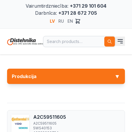
Vairumtirdzniecība:
+371 29 101 604
Darbnīca:
+371 28 672 705
LV
RU
EN
Search for:
▼
Produkcija
A2C59511605
A2C59511605
5WS40153