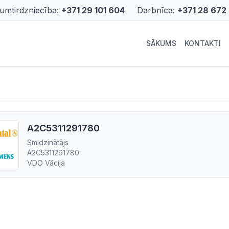
rumtirdzniecība:
+371 29 101 604
Darbnīca:
+371 28 672
SĀKUMS
KONTAKTI
A2C5311291780
Smidzinātājs
A2C5311291780
VDO Vācija