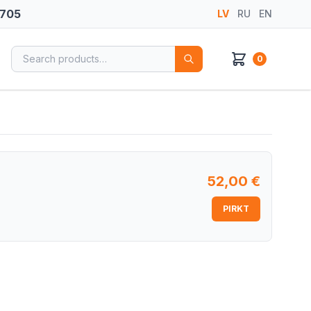
 705
LV
RU
EN
Search for:
0
52,00
€
PIRKT