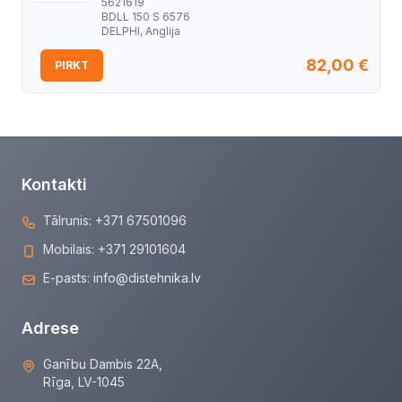
5621619
BDLL 150 S 6576
DELPHI, Anglija
82,00
€
PIRKT
Kontakti
Tālrunis:
+371 67501096
Mobilais:
+371 29101604
E-pasts:
info@distehnika.lv
Adrese
Ganību Dambis 22A,
Rīga, LV-1045