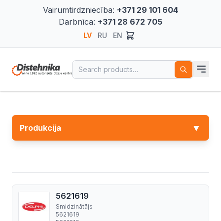
Vairumtirdzniecība:
+371 29 101 604
Darbnīca:
+371 28 672 705
LV
RU
EN
Search for:
▼
Produkcija
5621619
Smidzinātājs
5621619