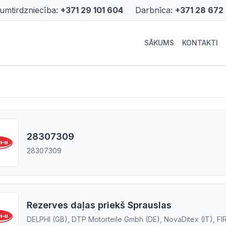
rumtirdzniecība:
+371 29 101 604
Darbnīca:
+371 28 672
SĀKUMS
KONTAKTI
28307309
28307309
Rezerves daļas priekš Sprauslas
DELPHI (GB), DTP Motorteile Gmbh (DE), NovaDitex (IT), FIR