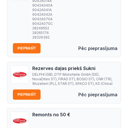
9042A014A
9042A040A
9042A041A
9042A042A
9042A070A
9042A070C
28249552
28265176
28326392
Pēc pieprasījuma
PIEPRASĪT
Rezerves daļas priekš Sukni
DELPHI (GB), DTP Motorteile Gmbh (DE),
NovaDitex (IT), FIRAD (IT), BOSIO (IT), CNR (TR),
Wuzetem (PL), STAR (IT), SPACO (IT), KS (China)
Pēc pieprasījuma
PIEPRASĪT
Remonts no 50 €