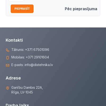
Pēc pieprasījuma
PIEPRASĪT
Kontakti
Tālrunis:
+371 67501096
Mobilais:
+371 29101604
E-pasts:
info@distehnika.lv
Adrese
Ganību Dambis 22A,
Rīga, LV-1045
Darba laiks