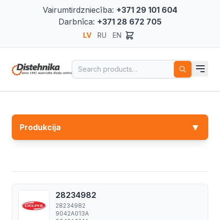
Vairumtirdzniecība:
+371 29 101 604
Darbnīca:
+371 28 672 705
LV
RU
EN
Search for:
▼
Produkcija
28234982
28234982
9042A013A