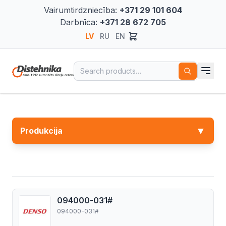
Vairumtirdzniecība:
+371 29 101 604
Darbnīca:
+371 28 672 705
LV
RU
EN
Search for:
▼
Produkcija
094000-031#
094000-031#