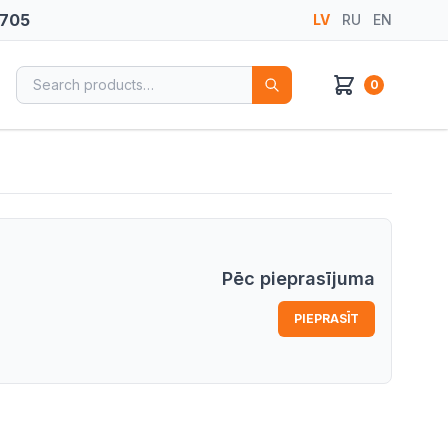
 705
LV
RU
EN
Search for:
0
Pēc pieprasījuma
PIEPRASĪT