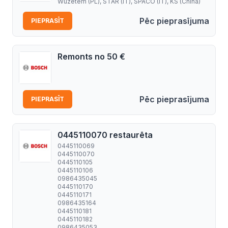
Wuzetem (PL), STAR (IT), SPACO (IT), KS (China)
Pēc pieprasījuma
PIEPRASĪT
Remonts no 50 €
Pēc pieprasījuma
PIEPRASĪT
0445110070 restaurēta
0445110069
0445110070
0445110105
0445110106
0986435045
0445110170
0445110171
0986435164
0445110181
0445110182
0986435053