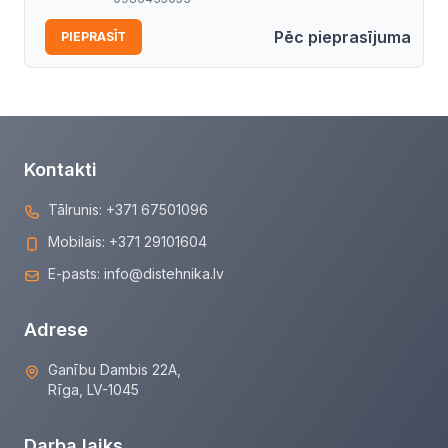
Pēc pieprasījuma
PIEPRASĪT
Kontakti
Tālrunis:
+371 67501096
Mobilais:
+371 29101604
E-pasts:
info@distehnika.lv
Adrese
Ganību Dambis 22A,
Rīga, LV-1045
Darba laiks