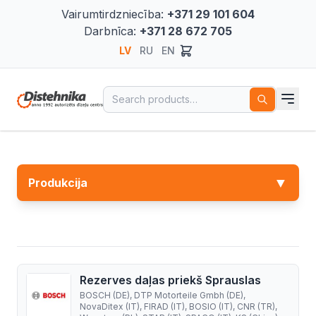
Vairumtirdzniecība:
+371 29 101 604
Darbnīca:
+371 28 672 705
LV
RU
EN
Search for:
▼
Produkcija
Rezerves daļas priekš Sprauslas
BOSCH (DE), DTP Motorteile Gmbh (DE),
NovaDitex (IT), FIRAD (IT), BOSIO (IT), CNR (TR),