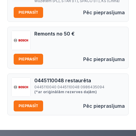
Wuzetem (PL), STAR (IT), SPACO (IT), KS (China)
Pēc pieprasījuma
PIEPRASĪT
Remonts no 50 €
Pēc pieprasījuma
PIEPRASĪT
0445110048 restaurēta
0445110040 0445110048 0986435094
(*ar oriģinālām rezerves daļām)
Pēc pieprasījuma
PIEPRASĪT