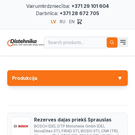
Vairumtirdzniecība:
+371 29 101 604
Darbnīca:
+371 28 672 705
LV
RU
EN
Search for:
▼
Produkcija
Rezerves daļas priekš Sprauslas
BOSCH (DE), DTP Motorteile Gmbh (DE),
NovaDitex (IT), FIRAD (IT), BOSIO (IT), CNR (TR),