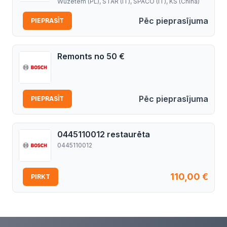
Wuzetem (PL), STAR (IT), SPACO (IT), KS (China)
Pēc pieprasījuma
PIEPRASĪT
Remonts no 50 €
Pēc pieprasījuma
PIEPRASĪT
0445110012 restaurēta
0445110012
110,00
€
PIRKT