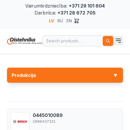
Vairumtirdzniecība:
+371 29 101 604
Darbnīca:
+371 28 672 705
LV
RU
EN
Search for:
▼
Produkcija
0445010089
0986437322