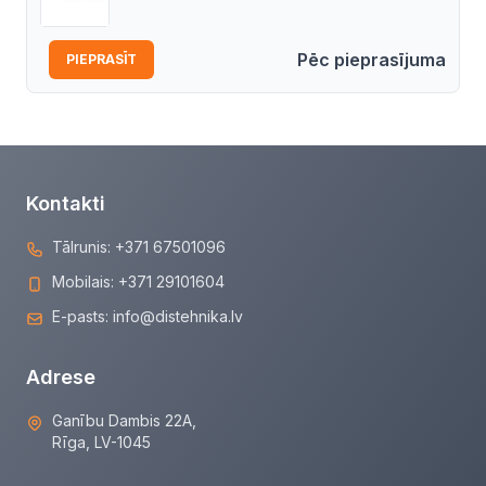
Pēc pieprasījuma
PIEPRASĪT
Kontakti
Tālrunis:
+371 67501096
Mobilais:
+371 29101604
E-pasts:
info@distehnika.lv
Adrese
Ganību Dambis 22A,
Rīga, LV-1045